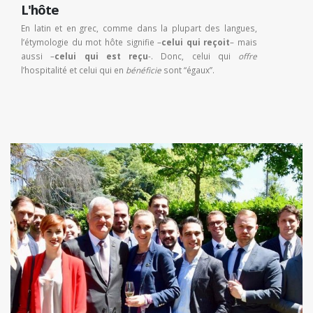
L'hôte
En latin et en grec, comme dans la plupart des langues,
l’étymologie du mot hôte signifie –
celui qui reçoit
– mais
aussi –
celui qui est reçu
-. Donc, celui qui
offre
l’hospitalité et celui qui en
bénéficie
sont “égaux”.