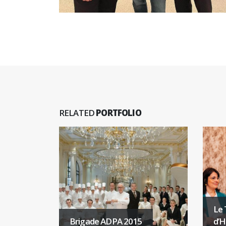
RELATED
PORTFOLIO
Le 
e…
Brigade ADPA 2015
d’H