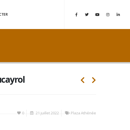
CTER
ucayrol
0
21 juillet 2022
Plaza Athénée