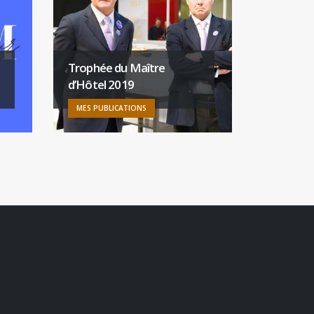
Trophée du Maître
Croq l’Es
d’Hôtel 2019
Necker,
MES PUBLICATIONS
MES PUBL