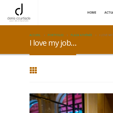
HOME
ACTU
ACCUEIL
PORTFOLIO
PLAZA ATHÉNÉE
I LOVE M
I love my job…