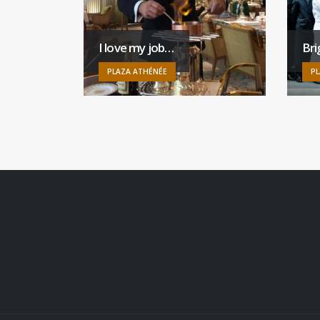
I love my job…
Br
PLAZA ATHÉNÉE
PL