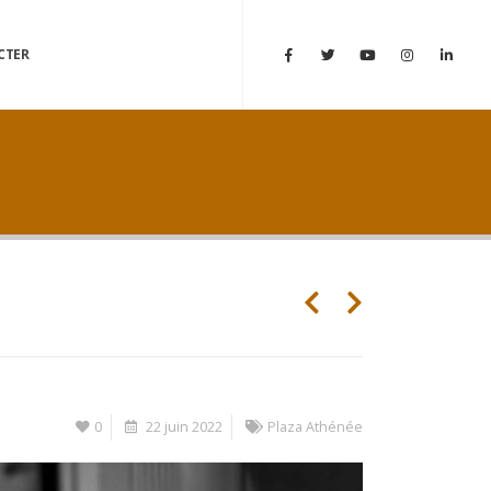
CTER
0
22 juin 2022
Plaza Athénée