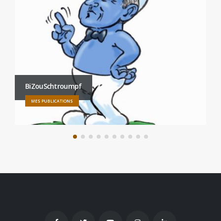
BiZouSchtroumpf
MES PUBLICATIONS