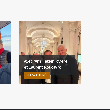
Avec l’Ami Fabien Rivière
et Laurent Roucayrol
Être une
PLAZA ATHÉNÉE
PLAZA AT