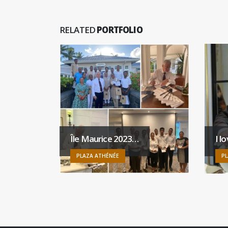
RELATED
PORTFOLIO
Île Maurice 2023…
I l
PLAZA ATHÉNÉE
PL