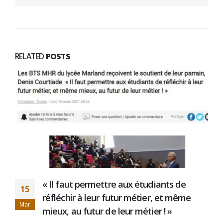
RELATED
POSTS
Tout est écrit…
24
LIRE LA SUITE
Oct