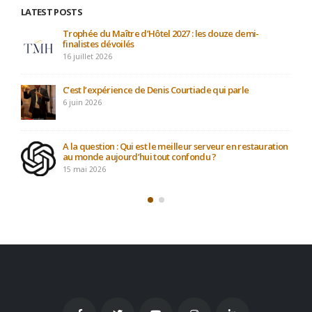
Avec de nouveaux jeunes Talents…
21 avril 2026
on
PODCAST : L’art de l’invisibilité : la masterclass du Plaza
Athénée sur l’Expérience Client.
12 avril 2026