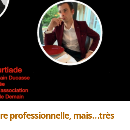
Participation au projet : Le
Trophée du Maître d’Hô
maître d’hôtel du XXIe siècle
2027 : les douze demi-
finalistes dévoilés
4 mai 2026
16 juillet 2026
Avec de nouveaux jeunes
Talents…
C’est l’expérience de De
Courtiade qui parle
21 avril 2026
6 juin 2026
PODCAST : L’art de l’invisibilité
: la masterclass du Plaza
A la question : Qui est l
Athénée sur l’Expérience
meilleur serveur en
restauration au mond
aujourd’hui tout confondu ?
2026
15 mai 2026
tre professionnelle, mais…très