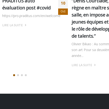
“Denis Courtiade, qui
Avec l’Ami Lauren
05
règne en maître sur la
Cartier… Riyad
Juin
salle, en impose aux
inspirations…
jeunes équipes et joue
Laurent Cartier • 1er
le rôle de développeur
Hospitality Advisor | 
Europe |...
de talents.”
Olivier Bikao : Au sommet de
LIRE LA SUITE
son art Pour sa deuxième
année...
LIRE LA SUITE