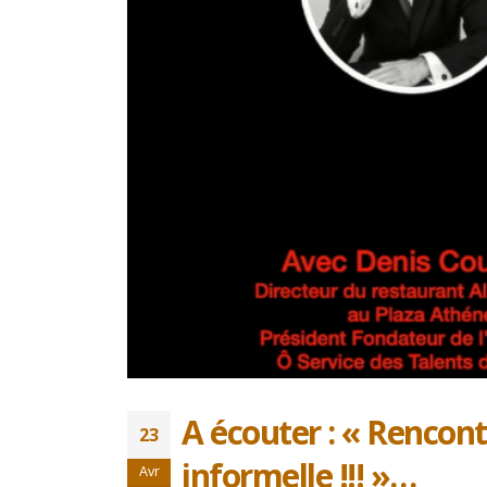
Trophée du Maître d’Hôtel
2027 : les douze demi-
finalistes dévoilés
16 juillet 2026
C’est l’expérience de Denis
Courtiade qui parle
6 juin 2026
A la question : Qui est le
meilleur serveur en
restauration au monde
Client.
aujourd’hui tout confondu ?
12 avril 
15 mai 2026
A écouter : « Rencon
23
informelle !!! »…
Avr