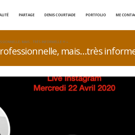
ALITÉ
PARTAGE
DENIS COURTIADE
PORTFOLIO
ME CONTA
SSIONNELLE, MAIS…TRÈS INFORMELLE !!! »…
rofessionnelle, mais…très informell