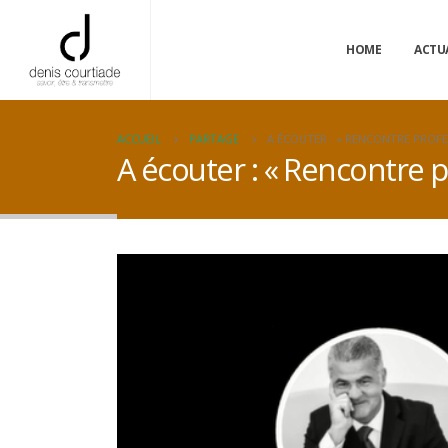
HOME
ACTU
ACCUEIL
PARTAGE
A ÉCOUTER : « RENCONTRE PROFE
A écouter : « Rencontre p