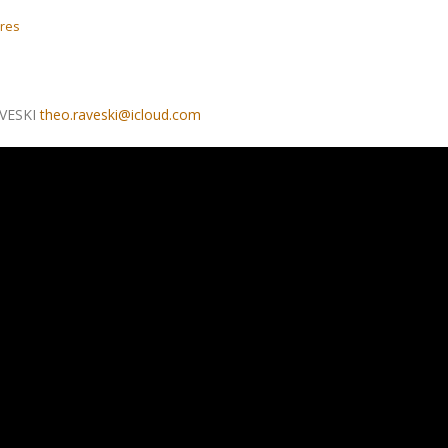
res
RAVESKI
theo.raveski@icloud.com