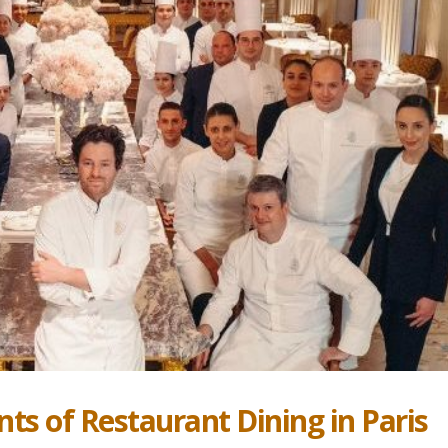
Trophée du Maître d’Hôtel
Participation au projet 
2027 : les douze demi-
maître d’hôtel du XXIe s
finalistes dévoilés
4 mai 2026
t 2026
Avec de nouveaux jeun
C’est l’expérience de Denis
Talents…
Courtiade qui parle
21 avril 2026
6 juin 2026
PODCAST : L’art de l’invis
A la question : Qui est le
: la masterclass du Pla
meilleur serveur en
Athénée sur l’Expérienc
restauration au monde
Client.
d’hui tout confondu ?
12 avril 2026
026
 of Restaurant Dining in Paris