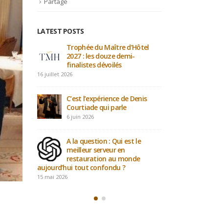
Partage
LATEST POSTS
: Le
Trophée du Maître d’Hôtel
Part
iècle
2027 : les douze demi-
maît
finalistes dévoilés
4 ma
16 juillet 2026
es
Ave
C’est l’expérience de Denis
Tal
Courtiade qui parle
21 av
6 juin 2026
ibilité
PODC
za
A la question : Qui est le
: la
e
meilleur serveur en
Athé
restauration au monde
Client.
aujourd’hui tout confondu ?
12 avril 2026
15 mai 2026