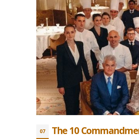
16 juille
aujour
15 mai 2
The 10 Commandments
07