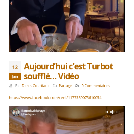
Aujourd’hui c’est Turbot
12
soufflé… Vidéo
Juin
Par
Denis Courtiade
Partage
0 Commentaires
https://www.facebook.com/reel/1177389073610054