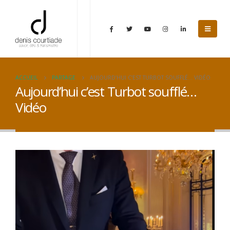
ACCUEIL
PARTAGE
AUJOURD’HUI C’EST TURBOT SOUFFLÉ… VIDÉO
Aujourd’hui c’est Turbot soufflé…
Vidéo