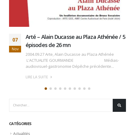
Rédacteur du magazine le Chef n° 237
09
Consacré entièrement à notre profession / " Les
Fév
métiers de la...
LIRE LA SUITE
CATÉGORIES
Actualités
Non classé