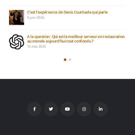
C’est l’expérience de Denis Courtiade qui parle
6 juin 2026
A la question : Qui est le meilleur serveur en restauration
au monde aujourd’hui tout confondu ?
15 mai 2026