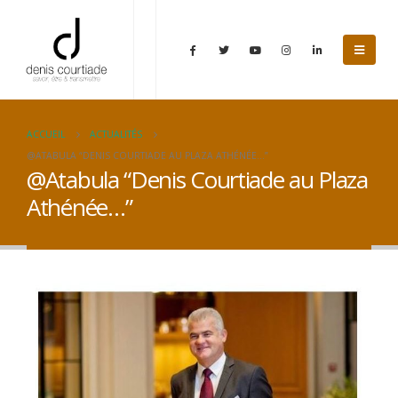
ACCUEIL
ACTUALITÉS
@ATABULA “DENIS COURTIADE AU PLAZA ATHÉNÉE…”
@Atabula “Denis Courtiade au Plaza
Athénée…”