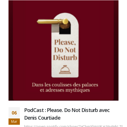
PodCast : Please. Do Not Disturb avec
06
Denis Courtiade
Mar
https://open.spotify.com/show/7gChmXhJnVKaLNjytHkLZ9?