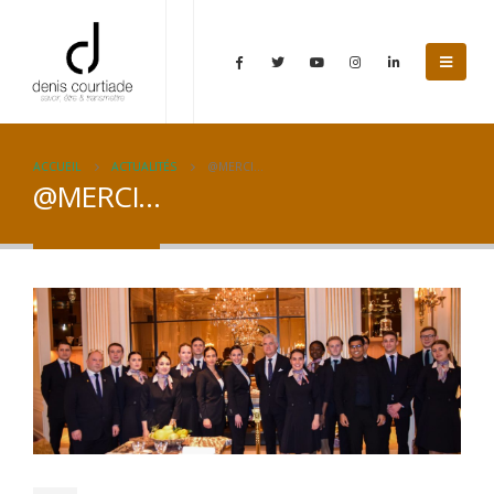
ACCUEIL
ACTUALITÉS
@MERCI…
@MERCI…