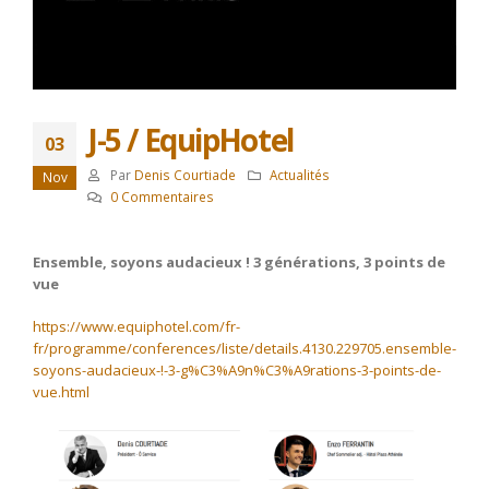
J-5 / EquipHotel
03
Par
Denis Courtiade
Actualités
Nov
0 Commentaires
Ensemble, soyons audacieux ! 3 générations, 3 points de
vue
https://www.equiphotel.com/fr-
fr/programme/conferences/liste/details.4130.229705.ensemble-
soyons-audacieux-!-3-g%C3%A9n%C3%A9rations-3-points-de-
vue.html