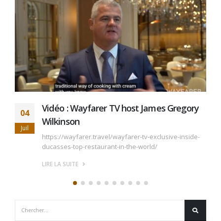
Vidéo : Wayfarer TV host James Gregory
04
Wilkinson
Juil
https://wayfarer.travel/wayfarer-tv-exclusive-inside-
ducasses-top-restaurant-in-the-world/
LIRE LA SUITE