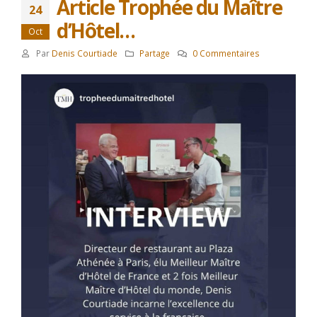
Article Trophée du Maître
24
d’Hôtel…
Oct
Par
Denis Courtiade
Partage
0 Commentaires