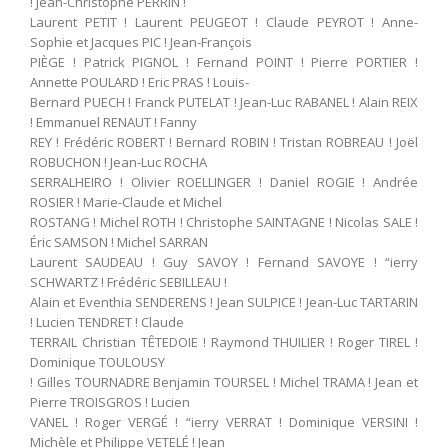
! Jean-Christophe PERRIN !
Laurent PETIT ! Laurent PEUGEOT ! Claude PEYROT ! Anne-
Sophie et Jacques PIC ! Jean-François
PIÈGE ! Patrick PIGNOL ! Fernand POINT ! Pierre PORTIER !
Annette POULARD ! Eric PRAS ! Louis-
Bernard PUECH ! Franck PUTELAT ! Jean-Luc RABANEL ! Alain REIX
! Emmanuel RENAUT ! Fanny
REY ! Frédéric ROBERT ! Bernard ROBIN ! Tristan ROBREAU ! Joël
ROBUCHON ! Jean-Luc ROCHA
SERRALHEIRO ! Olivier ROELLINGER ! Daniel ROGIE ! Andrée
ROSIER ! Marie-Claude et Michel
ROSTANG ! Michel ROTH ! Christophe SAINTAGNE ! Nicolas SALE !
Éric SAMSON ! Michel SARRAN
Laurent SAUDEAU ! Guy SAVOY ! Fernand SAVOYE ! “ierry
SCHWARTZ ! Frédéric SEBILLEAU !
Alain et Eventhia SENDERENS ! Jean SULPICE ! Jean-Luc TARTARIN
! Lucien TENDRET ! Claude
TERRAIL Christian TÊTEDOIE ! Raymond THUILIER ! Roger TIREL !
Dominique TOULOUSY
! Gilles TOURNADRE Benjamin TOURSEL ! Michel TRAMA ! Jean et
Pierre TROISGROS ! Lucien
VANEL ! Roger VERGÉ ! “ierry VERRAT ! Dominique VERSINI !
Michèle et Philippe VETELÉ ! Jean