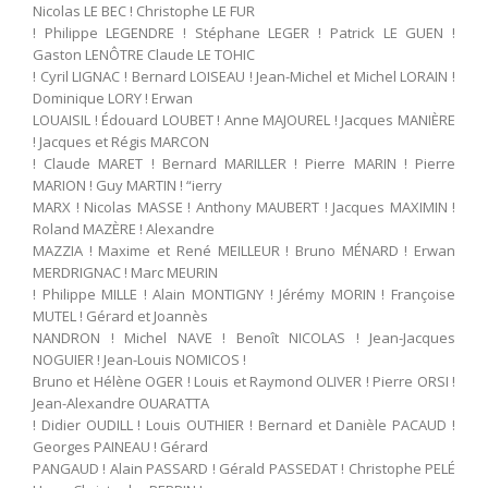
Nicolas LE BEC ! Christophe LE FUR
! Philippe LEGENDRE ! Stéphane LEGER ! Patrick LE GUEN !
Gaston LENÔTRE Claude LE TOHIC
! Cyril LIGNAC ! Bernard LOISEAU ! Jean-Michel et Michel LORAIN !
Dominique LORY ! Erwan
LOUAISIL ! Édouard LOUBET ! Anne MAJOUREL ! Jacques MANIÈRE
! Jacques et Régis MARCON
! Claude MARET ! Bernard MARILLER ! Pierre MARIN ! Pierre
MARION ! Guy MARTIN ! “ierry
MARX ! Nicolas MASSE ! Anthony MAUBERT ! Jacques MAXIMIN !
Roland MAZÈRE ! Alexandre
MAZZIA ! Maxime et René MEILLEUR ! Bruno MÉNARD ! Erwan
MERDRIGNAC ! Marc MEURIN
! Philippe MILLE ! Alain MONTIGNY ! Jérémy MORIN ! Françoise
MUTEL ! Gérard et Joannès
NANDRON ! Michel NAVE ! Benoît NICOLAS ! Jean-Jacques
NOGUIER ! Jean-Louis NOMICOS !
Bruno et Hélène OGER ! Louis et Raymond OLIVER ! Pierre ORSI !
Jean-Alexandre OUARATTA
! Didier OUDILL ! Louis OUTHIER ! Bernard et Danièle PACAUD !
Georges PAINEAU ! Gérard
PANGAUD ! Alain PASSARD ! Gérald PASSEDAT ! Christophe PELÉ