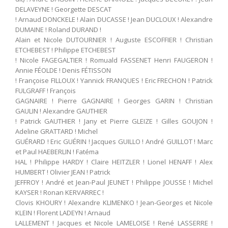
DELAVEYNE ! Georgette DESCAT
! Arnaud DONCKELE ! Alain DUCASSE ! Jean DUCLOUX ! Alexandre
DUMAINE ! Roland DURAND !
Alain et Nicole DUTOURNIER ! Auguste ESCOFFIER ! Christian
ETCHEBEST ! Philippe ETCHEBEST
! Nicole FAGEGALTIER ! Romuald FASSENET Henri FAUGERON !
Annie FÉOLDE ! Denis FÉTISSON
! Françoise FILLOUX ! Yannick FRANQUES ! Eric FRECHON ! Patrick
FULGRAFF ! François
GAGNAIRE ! Pierre GAGNAIRE ! Georges GARIN ! Christian
GAULIN ! Alexandre GAUTHIER
! Patrick GAUTHIER ! Jany et Pierre GLEIZE ! Gilles GOUJON !
Adeline GRATTARD ! Michel
GUÉRARD ! Eric GUÉRIN ! Jacques GUILLO ! André GUILLOT ! Marc
et Paul HAEBERLIN ! Fatéma
HAL ! Philippe HARDY ! Claire HEITZLER ! Lionel HENAFF ! Alex
HUMBERT ! Olivier JEAN ! Patrick
JEFFROY ! André et Jean-Paul JEUNET ! Philippe JOUSSE ! Michel
KAYSER ! Ronan KERVARREC !
Clovis KHOURY ! Alexandre KLIMENKO ! Jean-Georges et Nicole
KLEIN ! Florent LADEYN ! Arnaud
LALLEMENT ! Jacques et Nicole LAMELOISE ! René LASSERRE !