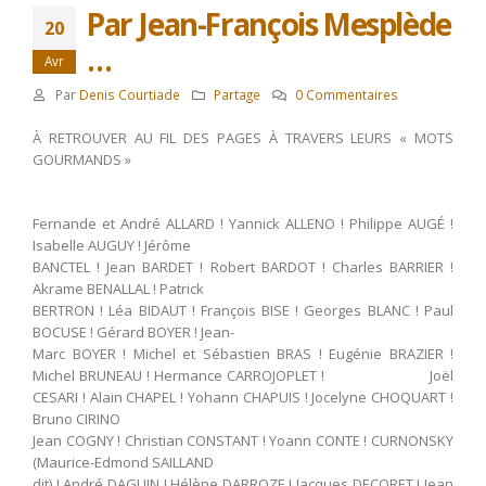
Par Jean-François Mesplède
20
…
Avr
Par
Denis Courtiade
Partage
0 Commentaires
À RETROUVER AU FIL DES PAGES À TRAVERS LEURS « MOTS
GOURMANDS »
Fernande et André ALLARD ! Yannick ALLENO ! Philippe AUGÉ !
Isabelle AUGUY ! Jérôme
BANCTEL ! Jean BARDET ! Robert BARDOT ! Charles BARRIER !
Akrame BENALLAL ! Patrick
BERTRON ! Léa BIDAUT ! François BISE ! Georges BLANC ! Paul
BOCUSE ! Gérard BOYER ! Jean-
Marc BOYER ! Michel et Sébastien BRAS ! Eugénie BRAZIER !
Michel BRUNEAU ! Hermance CARROJOPLET ! Joël
CESARI ! Alain CHAPEL ! Yohann CHAPUIS ! Jocelyne CHOQUART !
Bruno CIRINO
Jean COGNY ! Christian CONSTANT ! Yoann CONTE ! CURNONSKY
(Maurice-Edmond SAILLAND
dit) ! André DAGUIN ! Hélène DARROZE ! Jacques DECORET ! Jean