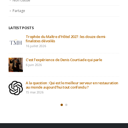
Pour Vous Servir
26
@mandarin #mandarin @chine #chine @chinois
Juin
#chinois @livre #livre @book #book @china...
LIRE LA SUITE
CATÉGORIES
Actualités
Non classé
Partage
LATEST POSTS
Participation au projet : Le maître d’hôtel du XXIe siècle
4 mai 2026