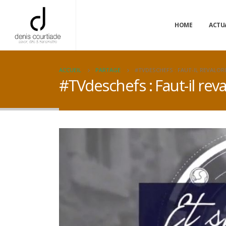
HOME
ACTU
ACCUEIL
PARTAGE
#TVDESCHEFS : FAUT-IL REVALORI
#TVdeschefs : Faut-il reva