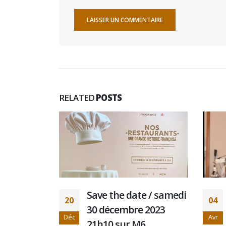
RELATED
POSTS
e / samedi
VIDEO : Merci à vous
04
 2023
Monsieur
Avr
6
@francoisxavierdemaison