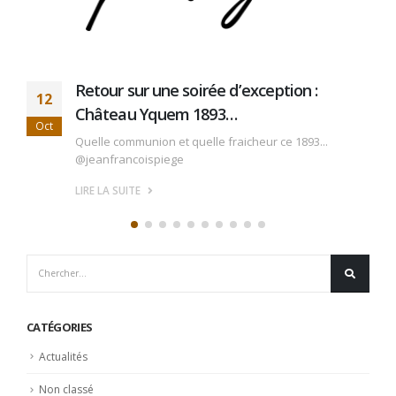
Retour sur une soirée d’exception :
12
Château Yquem 1893…
Oct
Quelle communion et quelle fraicheur ce 1893...
@jeanfrancoispiege
LIRE LA SUITE
CATÉGORIES
Actualités
Non classé