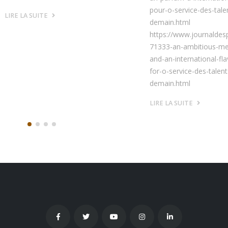
pour-o-service-des-tale
LIRE LA SUITE
demain.html
https://www.journaldesp
71333-an-ambitious-m
and-an-international-fla
for-o-service-des-talent
demain.html
LIRE LA SUITE