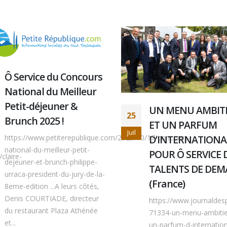
Ô Service du Concours
National du Meilleur
Petit-déjeuner &
UN MENU AMBIT
25
Brunch 2025 !
ET UN PARFUM
Juil
D’INTERNATIONA
https://www.petiterepublique.com/2025/10/17/concours-
national-du-meilleur-petit-
POUR Ô SERVICE 
claire-
dejeuner-et-brunch-philippe-
TALENTS DE DEM
urraca-president-du-jury-de-la-
(France)
8eme-edition ...A leurs côtés,
Denis COURTIADE, directeur
https://www.journaldesp
du restaurant Plaza Athénée
71334-un-menu-ambitie
et...
un-parfum-d-internation