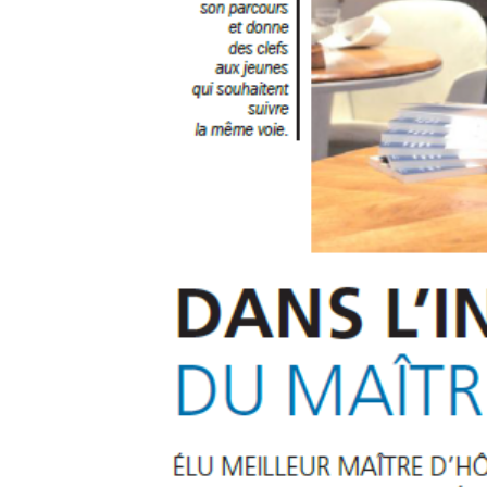
16 juille
aujour
15 mai 2