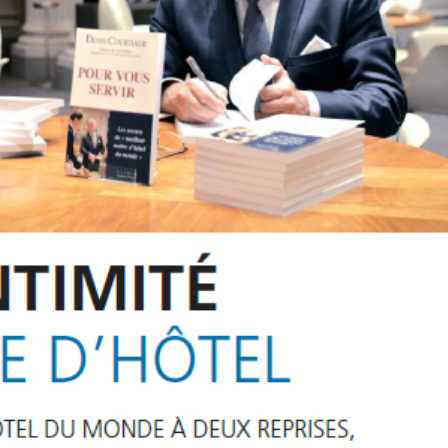
Trophée du Maître d’Hôtel
Participation au projet 
2027 : les douze demi-
maître d’hôtel du XXIe s
finalistes dévoilés
4 mai 2026
t 2026
Avec de nouveaux jeun
C’est l’expérience de Denis
Talents…
Courtiade qui parle
21 avril 2026
6 juin 2026
PODCAST : L’art de l’invis
A la question : Qui est le
: la masterclass du Pla
meilleur serveur en
Athénée sur l’Expérienc
restauration au monde
Client.
d’hui tout confondu ?
12 avril 2026
026