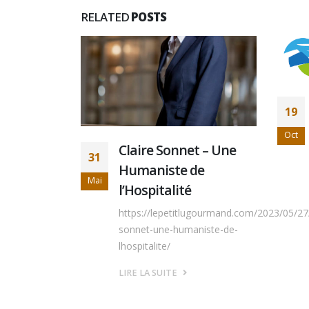
RELATED
POSTS
19
Oct
ur de
Claire Sonnet – Une
31
sens à
Humaniste de
Mai
on en
l’Hospitalité
 chemin
https://lepetitlugourmand.com/2023/05/27/
es ”
sonnet-une-humaniste-de-
lhospitalite/
iade)
LIRE LA SUITE
uel bonheur
 à...