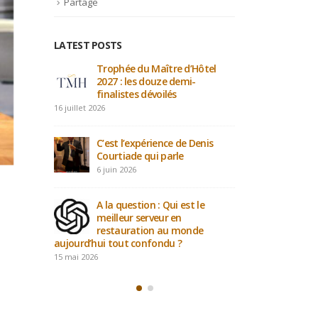
Partage
LATEST POSTS
: Le
Trophée du Maître d’Hôtel
Part
iècle
2027 : les douze demi-
maît
finalistes dévoilés
4 ma
16 juillet 2026
es
Ave
C’est l’expérience de Denis
Tal
Courtiade qui parle
21 av
6 juin 2026
ibilité
PODC
za
A la question : Qui est le
: la
e
meilleur serveur en
Athé
restauration au monde
Client.
aujourd’hui tout confondu ?
12 avril 2026
15 mai 2026