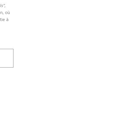
ls”
,
in, où
tie à