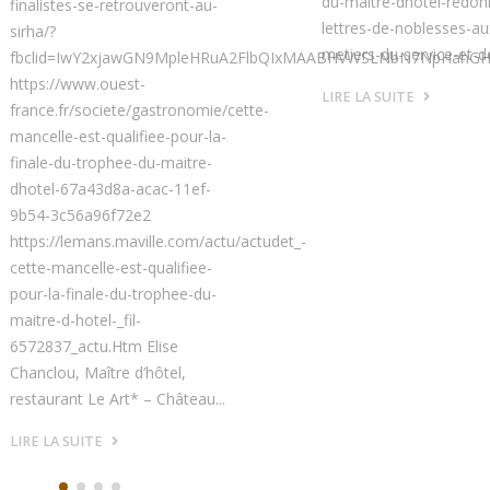
du-maitre-dhotel-redonne-ses-
lettres-de-noblesses-aux-
metiers-du-service-et-de
MAABHVWSLNbN7NpHahGH98ycGz3WSR8iG8L6n19AANsaHrDwHvAiJz7
LIRE LA SUITE