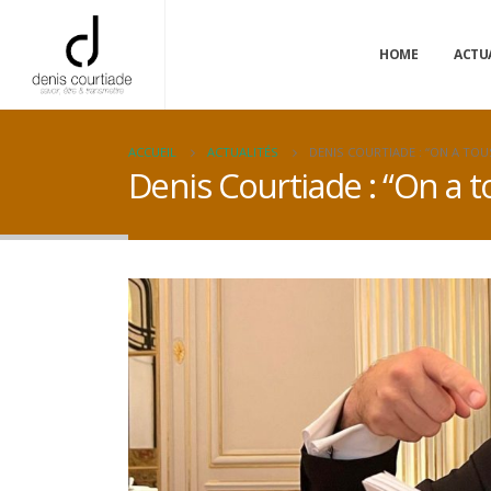
HOME
ACTU
ACCUEIL
ACTUALITÉS
DENIS COURTIADE : “ON A TO
Denis Courtiade : “On a 