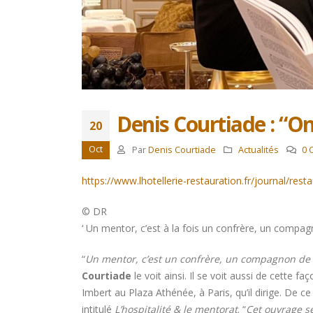
Trophée du Maître d’Hôtel
2027 : les douze demi-
finalistes dévoilés
16 juillet 2026
Denis Courtiade : “O
20
C’est l’expérience de Denis
Oct
Par
Denis Courtiade
Actualités
0 
Courtiade qui parle
6 juin 2026
https://www.lhotellerie-restauration.fr/journal/re
A la question : Qui est le
© DR
meilleur serveur en
restauration au monde
Client.
‘ Un mentor, c’est à la fois un confrère, un compag
aujourd’hui tout confondu ?
12 avril 
15 mai 2026
“
Un mentor, c’est un confrère, un compagnon de ro
Courtiade
le voit ainsi. Il se voit aussi de cette f
Imbert au Plaza Athénée, à Paris, qu’il dirige. De ce s
intitulé
L’hospitalité & le mentorat
. “
Cet ouvrage se