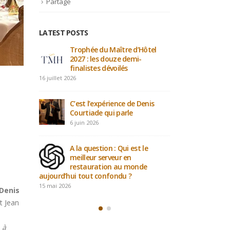
Partage
LATEST POSTS
tel
Participation au projet : Le
Trop
maître d’hôtel du XXIe siècle
2027
fina
4 mai 2026
16 juillet 2026
Avec de nouveaux jeunes
nis
Talents…
C’es
Cour
21 avril 2026
6 jui
PODCAST : L’art de l’invisibilité
e
: la masterclass du Plaza
A la
Athénée sur l’Expérience
meil
e
Client.
res
aujourd’hui t
12 avril 2026
15 mai 2026
Denis
nt Jean
 à