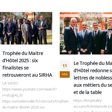
FICOFI Le Magazi
16
The Art of Hospit
Le Trophée du Maître
Juin
– version US-UK
d’Hôtel redonne ses
@ficofi
lettres de noblesses
https://www.ficofi.com/
aux métiers du service
6_THE-ART-OF-
et de la table
SERVICE_V3Télécharger
https://youtu.be/9Fx0
https://hospitality-
on.com/fr/metiers/le-trophee-
LIRE LA SUITE